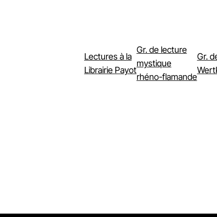
Gr. de lecture
Lectures à la
Gr. d
mystique
Librairie Payot
Wertk
rhéno-flamande