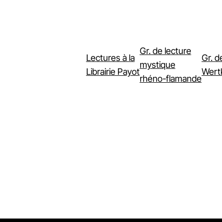
Gr. de lecture
Lectures à la
Gr. d
mystique
Librairie Payot
Wertk
rhéno-flamande